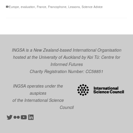
Europe
,
evaluation
,
France
,
Francophone
,
Lessons
,
Science Advice
INGSA is a New Zealand-based International Organisation
hosted at the University of Auckland by
Koi Tū: Centre for
Informed Futures
Charity Registration Number: CC58851
INGSA operates under the
auspices
of the International Science
Council
Twitter
Flickr
YouTube
LinkedIn